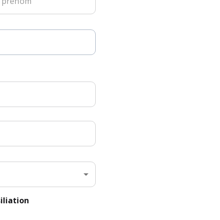
Objet : Résiliation 
Monsieur, Madame
Je vous informe par l
Je souhaite que cett
contractuelles en vi
Veuillez tenir compt
lettre.
Je vous demande ég
compte bancaire et d
Je vous saurais gré 
ma demande de résili
iliation
Dans l'attente de vo
distinguées.