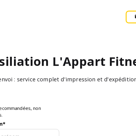
siliation
L'Appart Fitn
'envoi : service complet d'impression et d'expédit
s recommandées, non
s.
m
*
E-mail :