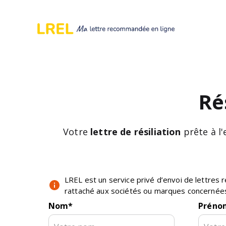
Ré
Votre
lettre de résiliation
prête à l
LREL est un service privé d’envoi de lettre
rattaché aux sociétés ou marques concernée
Nom
*
Préno