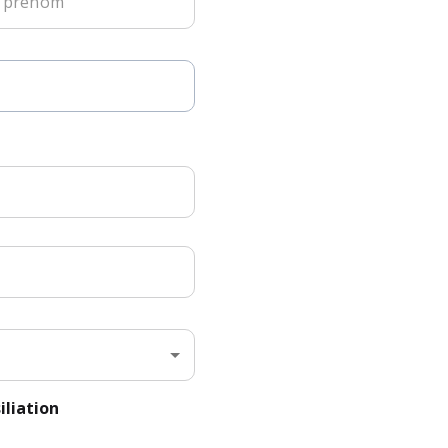
Objet : Résiliation 
Monsieur, Madame
Je vous informe par l
Je souhaite que cett
contractuelles en vi
Veuillez tenir compt
lettre.
Je vous demande ég
compte bancaire et d
Je vous saurais gré 
ma demande de résili
iliation
Dans l'attente de vo
distinguées.