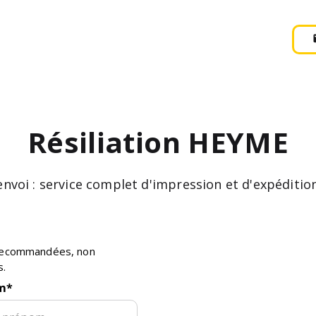
Résiliation
HEYME
'envoi : service complet d'impression et d'expédit
s recommandées, non
s.
m
*
E-mail :