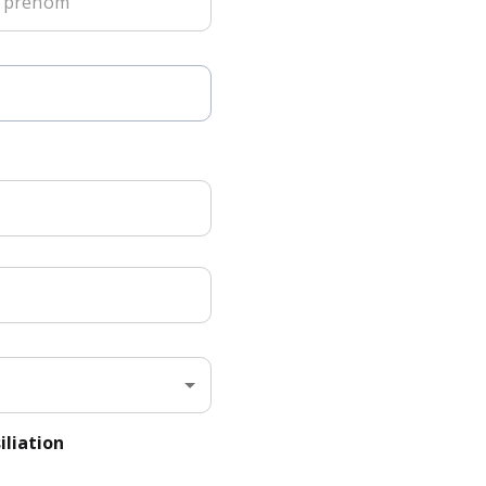
Objet : Résiliation 
Monsieur, Madame
Je vous informe par l
Je souhaite que cett
contractuelles en vi
Veuillez tenir compt
lettre.
Je vous demande ég
compte bancaire et d
Je vous saurais gré 
ma demande de résili
iliation
Dans l'attente de vo
distinguées.