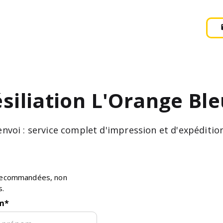
siliation
L'Orange Bl
'envoi : service complet d'impression et d'expédit
s recommandées, non
s.
m
*
E-mail :