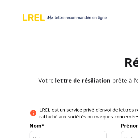
Ré
Votre
lettre de résiliation
prête à l
LREL est un service privé d’envoi de lettre
rattaché aux sociétés ou marques concernée
Nom
*
Préno